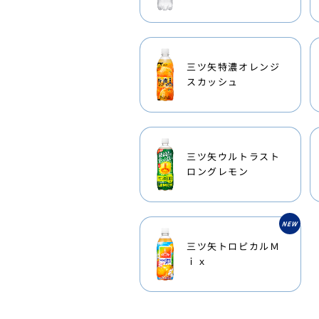
三ツ矢特濃オレンジ
スカッシュ
三ツ矢ウルトラスト
ロングレモン
三ツ矢トロピカルＭ
ｉｘ