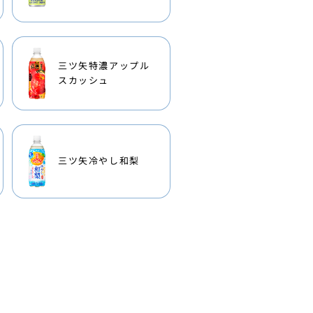
三ツ矢特濃アップル
スカッシュ
三ツ矢冷やし和梨